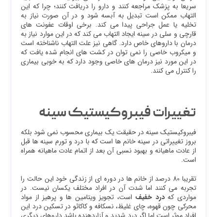
سریعا به پزشک مراجعه کنند و دارو را دریافت کنند؛ چرا که این
التهاب ممکن است تبدیل به آبسه شود و در آن صورت نیاز به
تخلیه یا عمل جراحی پیدا می کند. برخی اوقات عفونت های
قارچی و سلی در سینه ایجاد التهاب می کند که در این موارد نیاز به
درمان با داروهای خاص دارد. گاهی نیز علت التهاب ناشناخته است
و میکروب خاصی را نمی توان در کشت های انجام شده یافت که
در این مورد نیز درمان های خاصی وجود دارد که به خوبی بیماری
را کنترل می کنند.
تغییرات فیبروکیستیک سینه
فیبروکیستیک سینه در حقیقت یک بیماری محسوب نمی شود بلکه
بروز تغییراتی در سینه خانم ها است که با درد و تورم سینه ها قبل
از عادت ماهیانه و بهبود نسبی آن بعد از اتمام عادت ماهیانه همراه
است.
تقریبا 80 درصد از خانم ها در دوره ای از زندگی خود این حالت را
تجربه می کنند اما شدت آن در افراد مختلف یکسان نیست. در
مواردی که
درد خفیف
است، تجویز ویتامین ها و پرهیز از مواد
محرکی چون قهوه، چای غلیظ، نسکافه و کاکائو در تسکین درد این
افراد موثر است اما اگر درد شدید و آزاردهنده باشد داروهای دیگری