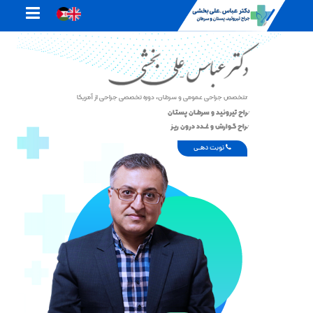
متخصص جراحی عمومی و سرطان، دوره تخصصی جراحی از آمریکا
جـراح تیروئـید و سرطـان پستـان
جـراح گــوارش و غــدد درون ریـز
نوبت دهـی