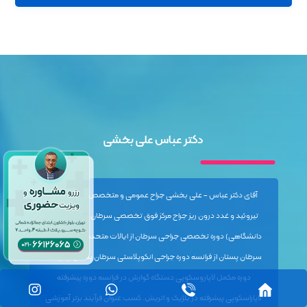
دکتر عباس علی بخشی
آقای دکتر عباس - علی بخشی جراح عمومی و متخصص سرطان جراح
تیروئید و غدد درون ریز جراح مرکز فوق تخصصی سرطان پستان (جهاد
دانشگاهی) دوره تخصصی جراحی سرطان از ایالات متحده دوره پیشرفته
سرطان پستان از فرانسه دوره جراحی انکوپلاستی سرطان پستان از فرانسه
دوره مکمل لاپاروسکوپی دستگاه گوارش در فرانسه دوره پیشرفته
لاپاراسکوپی پیشرفته در بلژیک و اتریش. کسب عنوان فرآیند برتر آموزشی