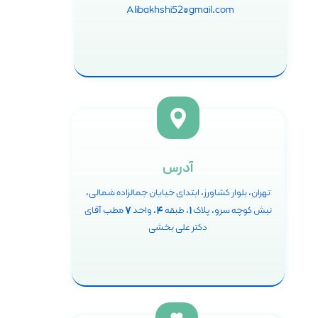
Alibakhshi52@gmail.com
آدرس
تهران، بلوار کشاورز، ابتدای خیایان جمالزاده شمالی،
۷
۴
۱
نبش کوچه سرو، پلاک
، طبقه
، واحد
مطب آقای
دکتر علی بخشی