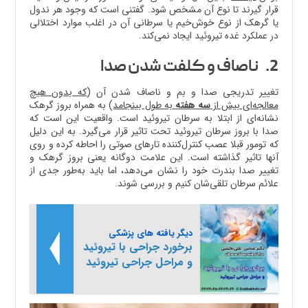
قرار گیرند تا نوع آن مشخص شود. گفتنی است که وجود هر ندول
یا گرهک از نوع خوش‌خیم یا سرطانی آن در اغلب موارد اختلالی
در عملکرد غده تیروئید ایجاد نمی‌کند.
2. ناصاف و کلفت شدن صدا
تغییر تدریجی صدا و بم و ناصاف شدن آن (
که بدون هیچ
معالجه‌ای بیش از
سه هفته
به طول بینجامد
) به همراه بروز گرهک
نشانه‌ای از ابتلا به سرطان تیروئید است. واقعیت این است که
صدا با بروز سرطان تیروئید تحت تاثیر قرار می‌گیرد. به این دلیل
که تومور قبلا عصب کنترل‌کننده تارهای صوتی را احاطه کرده و روی
آنها تاثیر گذاشته است. این علامت دوگانه یعنی بروز گرهک و
تغییر صدا بندرت خود را نشان می‌دهد، اما باید به‌طور جدی از
علائم سرطان تلقی‌شان کنیم و بررسی شوند.
دیگر یافته های پزشکی
برخورد جراحی با تیروئید
و مراحل جراحی تیروئید