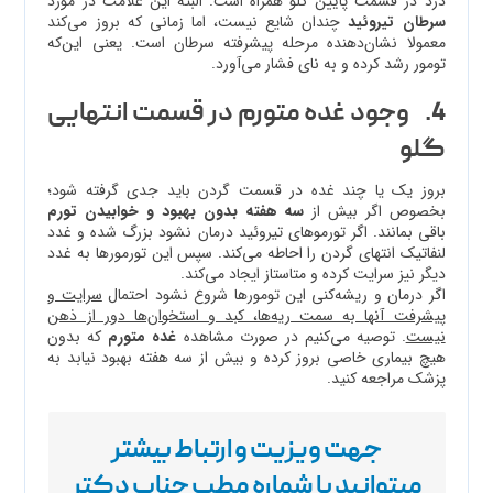
درد در قسمت پایین گلو همراه است. البته این علامت در مورد
سرطان تیروئید
چندان شایع نیست، اما زمانی که بروز می‌کند
معمولا نشان‌دهنده مرحله پیشرفته سرطان است. یعنی این‌که
تومور رشد کرده و به نای فشار می‌آورد.
4. وجود غده متورم در قسمت انتهایی
گلو
بروز یک یا چند غده در قسمت گردن باید جدی گرفته شود؛
بخصوص اگر بیش از
سه هفته بدون بهبود و خوابیدن تورم
باقی بمانند. اگر تورموهای تیروئید درمان نشود بزرگ شده و غدد
لنفاتیک انتهای گردن را احاطه می‌کند. سپس این تورمورها به غدد
دیگر نیز سرایت کرده و متاستاز ایجاد می‌کند.
اگر درمان و ریشه‌کنی این تومورها شروع نشود احتمال
سرایت و
پیشرفت آنها به سمت ریه‌ها، کبد و استخوان‌ها دور از ذهن
نیست
. توصیه می‌کنیم در صورت مشاهده
غده متورم
که بدون
هیچ بیماری خاصی بروز کرده و بیش از سه هفته بهبود نیابد به
پزشک مراجعه کنید.
جهت ویزیت و ارتباط بیشتر
میتوانید با شماره مطب جناب دکتر