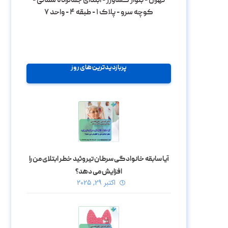
تهران - بلوار کشاورز - ابتدای جمالزاده شمالی -
کوچه سرو - پلاک ۱ - طبقه ۴ - واحد ۷
پربازدیدترین های روز
آیا سابقه خانوادگی سرطان تیروئید خطر ابتلای من را
افزایش می‌ دهد؟
اکتبر ۲۹, ۲۰۲۵