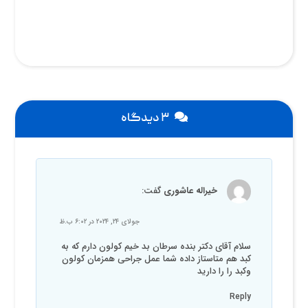
روده
۳ دیدگاه
خیراله عاشوری
گفت:
جولای ۲۴, ۲۰۲۴ در ۶:۰۲ ب.ظ
سلام آقای دکتر بنده سرطان بد خیم کولون دارم که به
کبد هم متاستاز داده شما عمل جراحی همزمان کولون
وکبد را را دارید
Reply