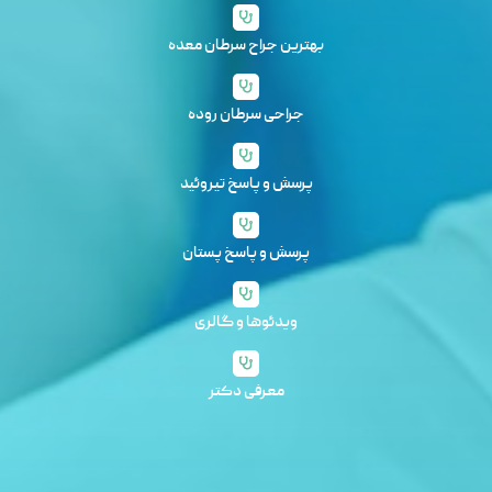
بهترین جراح سرطان معده
جراحی سرطان روده
پرسش و پاسخ تیروئید
پرسش و پاسخ پستان
ویدئوها و گالری
معرفی دکتر