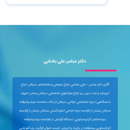
دکتر عباس علی بخشی
آقای دکتر عباس - علی بخشی جراح عمومی و متخصص سرطان جراح
تیروئید و غدد درون ریز جراح مرکز فوق تخصصی سرطان پستان (جهاد
دانشگاهی) دوره تخصصی جراحی سرطان از ایالات متحده دوره پیشرفته
سرطان پستان از فرانسه دوره جراحی انکوپلاستی سرطان پستان از فرانسه
دوره مکمل لاپاروسکوپی دستگاه گوارش در فرانسه دوره پیشرفته
لاپاراسکوپی پیشرفته در بلژیک و اتریش. کسب عنوان فرآیند برتر آموزشی