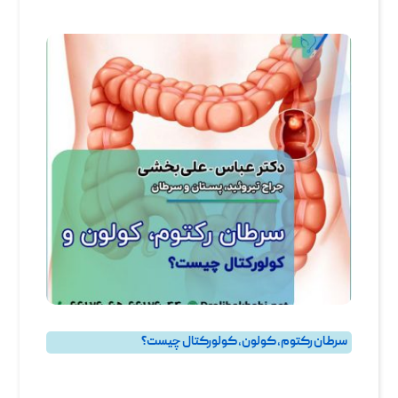
سرطان رکتوم، کولون، کولورکتال چیست؟
روده