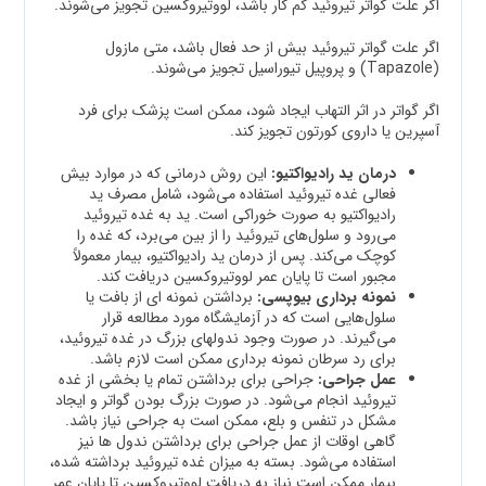
اگر علت گواتر تیروئید کم کار باشد، لووتیروکسین تجویز می‌شوند.
اگر علت گواتر تیروئید بیش از حد فعال باشد، متی مازول
(Tapazole) و پروپیل تیوراسیل تجویز می‌شوند.
اگر گواتر در اثر التهاب ایجاد شود، ممکن است پزشک برای فرد
آسپرین یا داروی کورتون تجویز کند.
درمان ید رادیواکتیو:
این روش درمانی که در موارد بیش
فعالی غده تیروئید استفاده می‌شود، شامل مصرف ید
رادیواکتیو به صورت خوراکی است. ید به غده تیروئید
می‌رود و سلول‌های تیروئید را از بین می‌برد، که غده را
کوچک می‌کند. پس از درمان ید رادیواکتیو، بیمار معمولاً
مجبور است تا پایان عمر لووتیروکسین دریافت کند.
نمونه برداری بیوپسی:
برداشتن نمونه ای از بافت یا
سلول‌هایی است که در آزمایشگاه مورد مطالعه قرار
می‌گیرند. در صورت وجود ندولهای بزرگ در غده تیروئید،
برای رد سرطان نمونه برداری ممکن است لازم باشد.
عمل جراحی:
جراحی برای برداشتن تمام یا بخشی از غده
تیروئید انجام می‌شود. در صورت بزرگ بودن گواتر و ایجاد
مشکل در تنفس و بلع، ممکن است به جراحی نیاز باشد.
گاهی اوقات از عمل جراحی برای برداشتن ندول ها نیز
استفاده می‌شود. بسته به میزان غده تیروئید برداشته شده،
بیمار ممکن است نیاز به دریافت لووتیروکسین تا پایان عمر