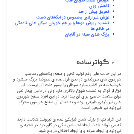
افزایش تعداد ضربان قلب
کاهش وزن
تعریق بیش از حد
لرزش غیر ارادی بخصوص در انگشتان دست
تشدید ریزش موها و بر هم خوردن سیکل های قاعدگی
در خانم ها
بزرگ شدن سینه در آقایان
گواتر
ساده
در این حالت علی رغم تولید کافی و سطح پلاسمایی مناسب
هورمون های تیروئیدی در بدن فرد, غده ی تیروئید بزرگ میشود و
خوشبختانه در اغلب موارد سرطان یا تومور علت آن نیست. این
نوع از گواتر به نسبت شیوع بالاتری دارد ولی در بالین بیمار نمی
توان علامت خاصی برای آن پیدا کرد. در این افراد سطح هورمون
های تیروئیدی طبیعی بوده و به دنبال آن سطح هورمون محرک
تیروئید نیز طبیعی است.
این افراد تنها از بزرگ شدن فیزیکی غده ی تیروئید شکایت دارند
که می تواند باعث ایجاد احساس تنگی در گلو, درد در ناحیه ی
تیروئید یا ایجاد سرفه و یا ایجاد اختلال در بلع شود.