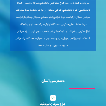
تیروئید و غدد درون ریز جراح مرکز فوق تخصصی سرطان پستان (جهاد
دانشگاهی) دوره تخصصی جراحی سرطان از ایالات متحده دوره پیشرفته
سرطان پستان از فرانسه دوره جراحی انکوپلاستی سرطان پستان از فرانسه
دوره مکمل لاپاروسکوپی دستگاه گوارش در فرانسه دوره پیشرفته
لاپاراسکوپی پیشرفته در بلژیک و اتریش. کسب عنوان فرآیند برتر آموزشی
دانشگاه علوم پزشکی تهران در چهاردهمین جشنواره دانشگاهی آموزشی
شهید مطهری در سال ۱۳۹۰
دسترسی آسان
جراح سرطان تیروئید