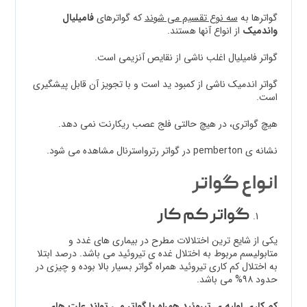
گواترها به
سه نوع تقسیم می شوند
که گواترهای
فامیلیال
واندمیک
از انواع آنها هستند.
گواتر فامیلیال اغلب ناشی از نقایص آنزیمی است.
گواتر اندمیک ناشی از کمبود ید است و با تجویز آن قابل پیشگیری
است.
هیچ گواتری، در هیچ حالتی فلج عصب ریکارنت نمی دهد.
نشانه ی pemberton در گواتر رترواسترنال مشاهده می شود.
انواع گواتر
گواتر
کم کار
یکی از شایع ترین اختلالات مطرح در بیماری های غدد و
متابولیسم مربوط به اختلال غده ی تیروئید می باشد. درصد ابتلا
به اختلال کم کاری تیروئید همراه گواتر بسیار بالا بوده و چیزی در
حدود ۹۸% می باشد.
کم کاری اولیه ی تیروئید همراه با گواتر می تواند علت های