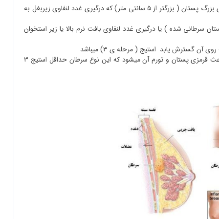
این بیماران دارای سرطان پیشرفته ی ناحیه ای هستند . شامل تومورهای بزرگ پستان ( بزرگتر از ۵ سانتی متر) که درگیری غدد لنفاوی زیربغل به
 سرطانی شده ) یا درگیری غدد لنفاوی بافت نرم بالا یا زیر استخوان
 آن گسترش یابد استیج ( مرحله ی ۳) میباشد
سرطان پستان التهابی یک فرم از سرطان با گسترش سریع میباشد که باعث قرمزی پستان و تورم آن میشود که این نوع سرطان حداقل استیج ۳