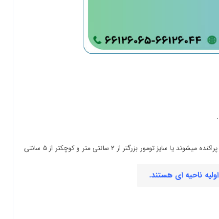
اشاره به تومورهایی دارد که به غدد لنفاوی ناحیه ی آگزیلاری (زیر بغل) پراکنده میشوند یا سایز تومور بزرگتر از ۲ سانتی متر و کوچکتر از ۵ سانتی