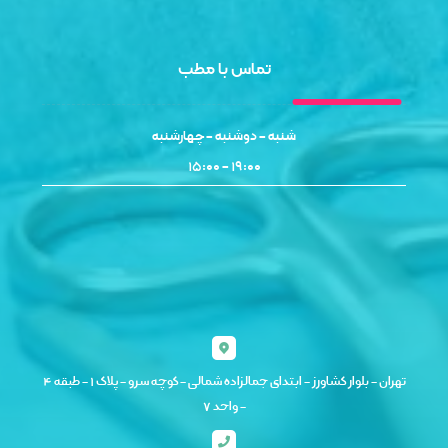
تماس با مطب
شنبه - دوشنبه - چهارشنبه
۱۹:۰۰ - ۱۵:۰۰
تهران - بلوار کشاورز - ابتدای جمالزاده شمالی - کوچه سرو - پلاک ۱ - طبقه ۴
- واحد ۷