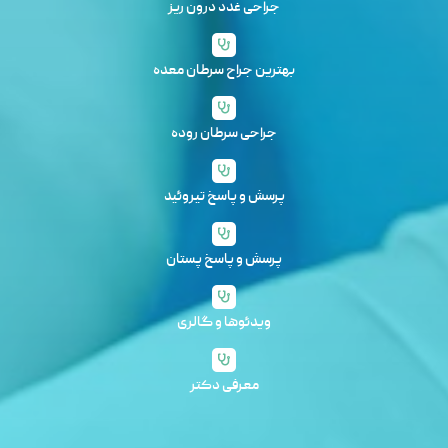
جراحی غدد درون ریز
بهترین جراح سرطان معده
جراحی سرطان روده
پرسش و پاسخ تیروئید
پرسش و پاسخ پستان
ویدئوها و گالری
معرفی دکتر