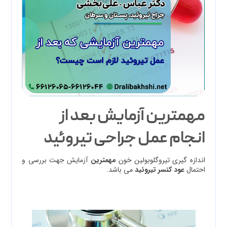
مهمترين آزمايش بعد از
انجام عمل جراحی تيروئيد
اندازه گيري تيروگلوبولين خون
مهمترين
آزمايش جهت بررسي و
احتمال
عود كنسر تيروئيد
مي باشد.