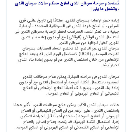
تُستخدم جراحة سرطان الثدي لعلاج معظم حالات سرطان الثدي
، وتشمل ما يلي:
زيادة خطر الإصابة بسرطان الثدي. استنادًا إلى تاريخ عائلي قوي
للمرض ، أو نتائج خزعة الثدي غير السرطانية المحددة ، أو طفرة
جينية ، قد تفكر النساء المعرضات لخطر الإصابة بسرطان الثدي في
استئصال الثدي الوقائي (الوقائي) مع أو بدون إعادة بناء الثدي
الفوري كخيار للوقاية من سرطان الثدي.
سرطان الثدي غير الباضع. قد تخضع النساء المصابات بسرطان
القنوات الموضعي (DCIS) لاستئصال الورم الذي قد يتبعه العلاج
الإشعاعي من خلال استئصال الثدي مع أو بدون إعادة بناء الثدي
كخيار أيضًا.
سرطان الثدي في مراحله المبكرة. يمكن علاج سرطانات الثدي
الصغيرة باستئصال الكتلة الورمية أو استئصال الثدي مع أو بدون
إعادة بناء الثدي ، ويتبع ذلك أحيانًا العلاج الإشعاعي أو العلاج
الكيميائي أو العلاج الهرموني أو العلاج الموجه.
حالات سرطان الثدي الأكبر. يمكن علاج سرطانات الثدي الأكبر حجمًا
باستئصال الثدي ، على الرغم من أن العلاج الكيميائي أو العلاج
الهرموني أو العلاج الموجه يُستخدم أحيانًا قبل الجراحة لتمكين
إجراء استئصال الكتلة الورمية. قد يُنصح بعلاج إضافي بالعلاج
الإشعاعي أو العلاج الكيميائي أو العلاج الهرموني أو العلاج الموجه.