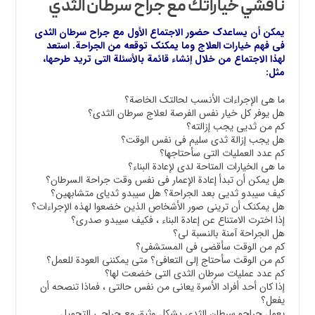
ناقشي خياراتك مع جراح سرطان الثدي
يمكن أن يساعدك حضور الاجتماع الأول مع جراح سرطان الثدي
في فهم خيارات العلاج وما يمكنك توقعه من الجراحة. استعد
لهذا الاجتماع من خلال إنشاء قائمة بالأسئلة التي تريد طرحها،
مثل:
ما هي الإجراءات الأنسب لحالتك الخاصة؟
هل يوفر كل خيار نفس الفرصة لعلاج سرطان الثدي؟
كم من ثديي يجب إزالته؟
هل يجب إزالة ثدي سليم في نفس الوقت؟
كم عدد العمليات التي سأحتاجها؟
ما هي الخيارات المتاحة لدي لإعادة البناء؟
هل يمكن أن تبدأ إعادة الإعمار في نفس وقت جراحة السرطان؟
كيف سيبدو ثديي بعد الجراحة؟ هل سيبدو ثدياي متشابهين؟
هل يمكنك أن تريني صور الأشخاص الذين خضعوا لهذه الإجراءات؟
إذا اخترت الامتناع عن إعادة البناء ، فكيف سيبدو صدري؟
هل الجراحة آمنة بالنسبة لي؟
كم من الوقت سأقضي في المستشفى؟
كم من الوقت سأحتاج إلى التعافي؟ متى يمكنني العودة للعمل؟
كم عدد عمليات سرطان الثدي التي خضعت لها؟
إذا كان أحد أفراد الأسرة يعاني من نفس حالتي ، فماذا تنصحه أن
يفعل؟
يعمل جراحو سرطان الثدي بشكل وثيق مع جراحي التجميل