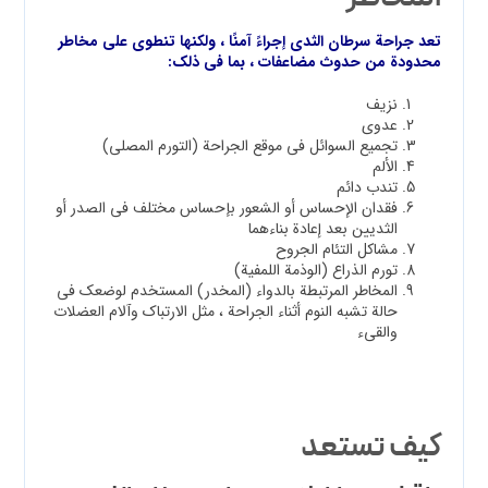
تعد جراحة سرطان الثدي إجراءً آمنًا ، ولكنها تنطوي على مخاطر
محدودة من حدوث مضاعفات ، بما في ذلك:
نزيف
عدوى
تجميع السوائل في موقع الجراحة (التورم المصلي)
الألم
تندب دائم
فقدان الإحساس أو الشعور بإحساس مختلف في الصدر أو
الثديين بعد إعادة بناءهما
مشاكل التئام الجروح
تورم الذراع (الوذمة اللمفية)
المخاطر المرتبطة بالدواء (المخدر) المستخدم لوضعك في
حالة تشبه النوم أثناء الجراحة ، مثل الارتباك وآلام العضلات
والقيء
كيف تستعد