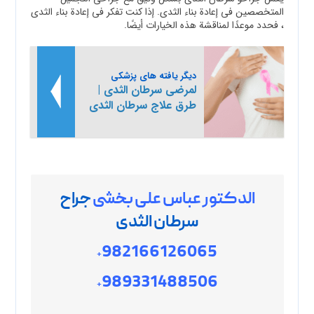
المتخصصين في إعادة بناء الثدي. إذا كنت تفكر في إعادة بناء الثدي
، فحدد موعدًا لمناقشة هذه الخيارات أيضًا.
دیگر یافته های پزشکی
لمرضى سرطان الثدي |
طرق علاج سرطان الثدي
الدکتور عباس علی بخشی
جراح
سرطان الثدی
982166126065
+
989331488506
+