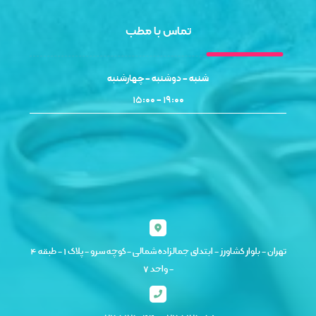
تماس با مطب
شنبه - دوشنبه - چهارشنبه
۱۹:۰۰ - ۱۵:۰۰
تهران - بلوار کشاورز - ابتدای جمالزاده شمالی - کوچه سرو - پلاک ۱ - طبقه ۴
- واحد ۷