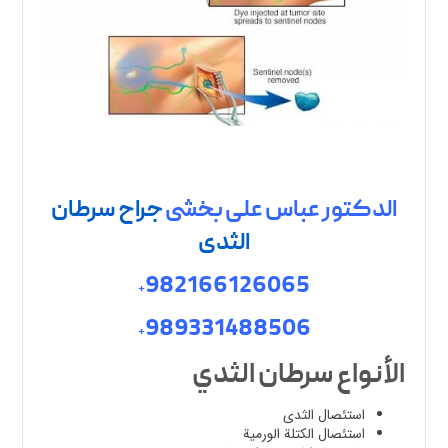
الدکتور عباس علی بخشی
جراح سرطان
الثدی
982166126065
+
989331488506
+
الأنواع سرطان الثدي
استئصال الثدي
استئصال الكتلة الورمية