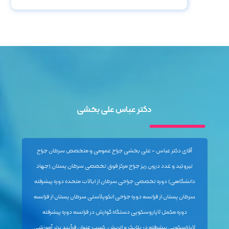
دکتر عباس علی بخشی
آقای دکتر عباس - علی بخشی جراح عمومی و متخصص سرطان جراح
تیروئید و غدد درون ریز جراح مرکز فوق تخصصی سرطان پستان (جهاد
دانشگاهی) دوره تخصصی جراحی سرطان از ایالات متحده دوره پیشرفته
سرطان پستان از فرانسه دوره جراحی انکوپلاستی سرطان پستان از فرانسه
دوره مکمل لاپاروسکوپی دستگاه گوارش در فرانسه دوره پیشرفته
لاپاراسکوپی پیشرفته در بلژیک و اتریش. کسب عنوان فرآیند برتر آموزشی