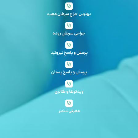
بهترین جراح سرطان معده
جراحی سرطان روده
پرسش و پاسخ تیروئید
پرسش و پاسخ پستان
ویدئوها و گالری
معرفی دکتر