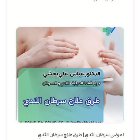
لمرضى سرطان الثدي | طرق علاج سرطان الثدي