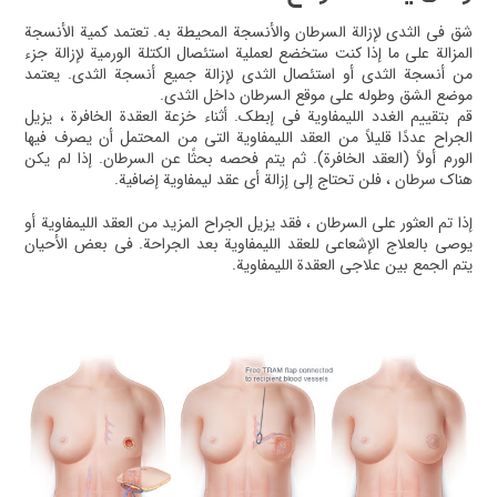
شق في الثدي لإزالة السرطان والأنسجة المحيطة به. تعتمد كمية الأنسجة
المزالة على ما إذا كنت ستخضع لعملية استئصال الكتلة الورمية لإزالة جزء
من أنسجة الثدي أو استئصال الثدي لإزالة جميع أنسجة الثدي. يعتمد
موضع الشق وطوله على موقع السرطان داخل الثدي.
قم بتقييم الغدد الليمفاوية في إبطك. أثناء خزعة العقدة الخافرة ، يزيل
الجراح عددًا قليلاً من العقد الليمفاوية التي من المحتمل أن يصرف فيها
الورم أولاً (العقد الخافرة). ثم يتم فحصه بحثًا عن السرطان. إذا لم يكن
هناك سرطان ، فلن تحتاج إلى إزالة أي عقد ليمفاوية إضافية.
إذا تم العثور على السرطان ، فقد يزيل الجراح المزيد من العقد الليمفاوية أو
يوصي بالعلاج الإشعاعي للعقد الليمفاوية بعد الجراحة. في بعض الأحيان
يتم الجمع بين علاجي العقدة الليمفاوية.