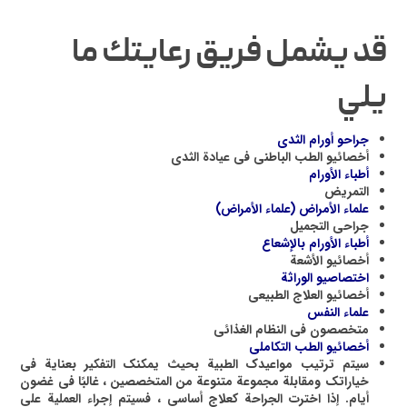
قد يشمل فريق رعايتك ما
يلي
جراحو أورام الثدی
أخصائيو الطب الباطني في عيادة الثدی
أطباء الأورام
التمريض
علماء الأمراض (علماء الأمراض)
جراحي التجميل
أطباء الأورام بالإشعاع
أخصائيو الأشعة
اختصاصيو الوراثة
أخصائيو العلاج الطبيعی
علماء النفس
متخصصون في النظام الغذائی
أخصائيو الطب التكاملی
سيتم ترتيب مواعيدك الطبية بحيث يمكنك التفكير بعناية في
خياراتك ومقابلة مجموعة متنوعة من المتخصصين ، غالبًا في غضون
أيام. إذا اخترت الجراحة كعلاج أساسي ، فسيتم إجراء العملية على