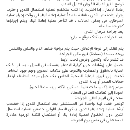
توضع الغرز القابلة للذوبان لتقليل التندب.
إعادة الإعمار ، إذا اخترت. إذا كنت ستخضع لعملية استئصال الثدي واخترت
إجراء إعادة بناء للثدي ، فعادة ما تبدأ عملية إعادة البناء في وقت إجراء عملية
السرطان. في بعض الحالات ، قد تتأخر عملية إعادة البناء ويتم إجراؤها
كجراحة منفصلة.
بعد جراحة سرطان الثدي
بعد الجراحة ، يمكنك توقع ما يلي:
يتم نقلك إلى غرفة الإنعاش حيث يتم مراقبة ضغط الدم والنبض والتنفس
يوجد ضمادة (ضمادة) فوق مكان الجراحة
قد تشعر بألم وتنميل وقرص تحت الإبط
احصل على إرشادات حول كيفية الاعتناء بنفسك في المنزل ، بما في ذلك
العناية بالشقوق والمصارف والتعرف على علامات العدوى وفهم قيود النشاط
تحدث إلى فريق الرعاية الصحية الخاص بك حول موعد استئناف ارتداء
حمالات الصدر أو بدلة الثدي
سيتم إعطاؤك وصفات طبية لتسكين الآلام وربما مضادًا حيويًا
العودة إلى نظامك الغذائي المعتاد
استحم في اليوم التالي للجراحة
توقعي قضاء ليلة واحدة في المستشفى بعد استئصال الثدي إذا خضعتِ
أيضًا لعملية إعادة بناء للثدي. يمكن للنساء اللواتي خضعن لعملية استئصال
الثدي دون الخضوع لعملية إعادة بناء أو استئصال الكتلة الورمية مغادرة
المستشفى في نفس يوم الجراحة.