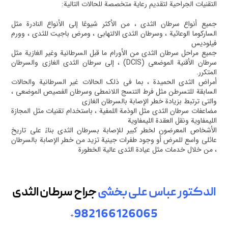
التقنيات الجراحية لتقديم رعاية متخصصة للحالات التالية:
جميع أنواع سرطان الثدي ، من الأكثر شيوعًا إلى الأنواع النادرة مثل
الساركوما الوعائية ، وسرطان الثدي الالتهابي ، ومرض باجيت للثدي ، وورم
فيلوديس
جميع مراحل سرطان الثدي من الأورام ما قبل السرطانية وغير الغازية مثل
سرطان الأقنية الموضعي (DCIS) ، إلى سرطان الثدي الغازي والسرطان
المتكرر.
أمراض الثدي الحميدة ، بما في ذلك الحالات غير السرطانية والحالات
السابقة للتسرطن مثل فرط التنسج اللانمطي وسرطان الفصيص الموضعي ،
والتي ترتبط بزيادة خطر الإصابة بالسرطان الغازي
مضاعفات سرطان الثدي مثل الوذمة اللمفية ، باستخدام تقنيات مثل المجازة
الليمفاوية ونقل العقدة الليمفاوية
الأشخاص المعرضون لخطر كبير للإصابة بسرطان الثدي بناءً على تاريخ
عائلي واسع للمرض أو وجود طفرات جينية تزيد من خطر الإصابة بالسرطان
، من خلال خدمات مثل عيادة الثدي عالية الخطورة
الدکتور عباس علی بخشی
جراح سرطان الثدی
982166126065
+